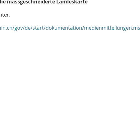
ie massgeschneiderte Landeskarte
nter:
in.ch/gov/de/start/dokumentation/medienmitteilungen.ms