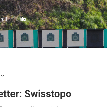
rett
Links
ick
tter: Swisstopo