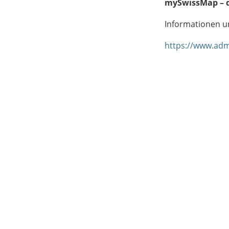
mySwissMap – d
Informationen u
https://www.adm